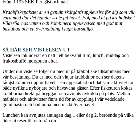
Från
3 195
SEK
Per gäst och natt
Krabbfiskepaketet är en genuin skärgårdsupplevelse för dig som vill
vara med där det händer – ute på havet. Följ med ut på krabbfiske i
Väderöarnas vatten och kombinera upplevelsen med god mat,
bastubad och en övernattning i lugn havsmiljö.
SÅ HÄR SER VISTELSEN UT
Vistelsen inkluderar en natt i ett bekvämt rum, lunch, middag och
frukostbuffé morgonen efter.
Under din vistelse följer du med ut på krabbfiske tillsammans med
vår besättning. Du är med och vittjar krabbtinor och ser dagens
fångst komma upp ur havet – en uppskattad och lättsam aktivitet för
både nyfikna nybörjare och havsvana gäster. Efter fisketuren kokas
krabborna direkt på bryggan och avnjuts nykokta på plats. Mellan
måltider och aktiviteter finns tid för avkoppling i vår vedeldade
granitbastu och badtunna med utsikt över havet.
Lunchen kan avnjutas antingen dag 1 eller dag 2, beroende på vilka
tider ni reser till och från ön.