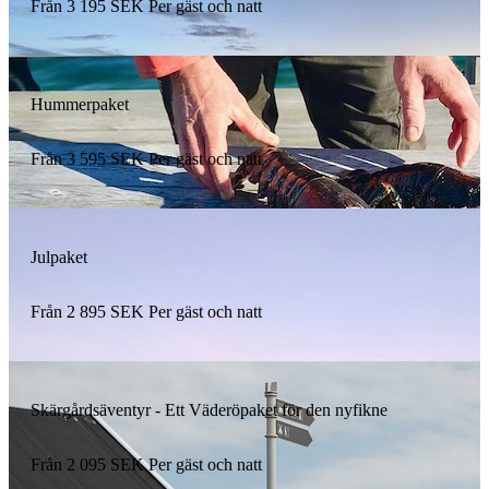
Från
3 195
SEK
Per gäst och natt
Hummerpaket
Från
3 595
SEK
Per gäst och natt
Julpaket
Från
2 895
SEK
Per gäst och natt
Skärgårdsäventyr - Ett Väderöpaket för den nyfikne
Från
2 095
SEK
Per gäst och natt