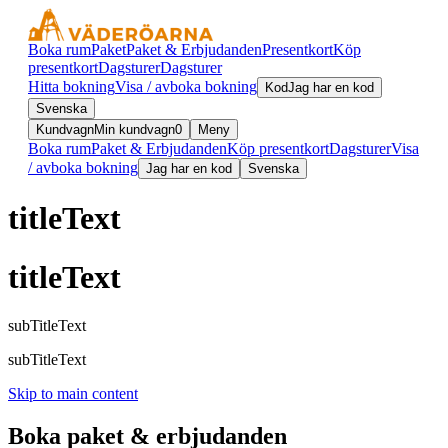
Boka rum
Paket
Paket & Erbjudanden
Presentkort
Köp
presentkort
Dagsturer
Dagsturer
Hitta bokning
Visa / avboka bokning
Kod
Jag har en kod
Svenska
Kundvagn
Min kundvagn
0
Meny
Boka rum
Paket & Erbjudanden
Köp presentkort
Dagsturer
Visa
/ avboka bokning
Jag har en kod
Svenska
titleText
titleText
subTitleText
subTitleText
Skip to main content
Boka paket & erbjudanden