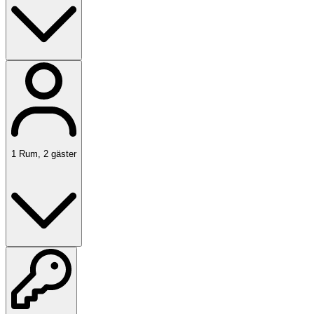
1
Rum
,
2
gäster