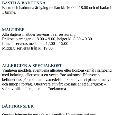
BASTU & BADTUNNA
Bastu och badtunna är igång mellan kl: 16.00 - 18.00 och ni badar i
1 timme.
MÅLTIDER
Alla dagens måltider serveras i vår restaurang.
Frukost: vardagar kl. 8.00 – 9.00, helger kl: 8.30 – 9.30
Lunch: serveras mellan kl. 12.00 – 15.00
Middag: serveras från kl. 19.00.
ALLERGIER & SPECIALKOST
Vänligen meddela eventuella allergier eller kostönskemål i samband
med bokning, eller senast en vecka före ankomst. Eftersom vi
befinner oss på en ö utan livsmedelsbutik behöver vi planera menyer
och inköp i förväg. Obesrvera att vårt kök inte är ett allergikök –
spår av olika allergener kan förekomma.
BÅTTRANSFER
Önskas båttransfer tur och retur mellan Hamburgsund och