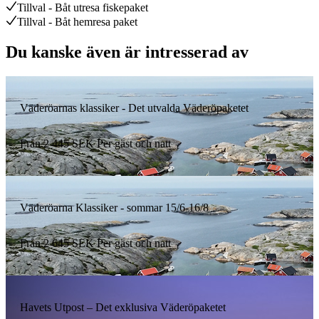
Tillval - Båt utresa fiskepaket
Tillval - Båt hemresa paket
Du kanske även är intresserad av
Väderöarnas klassiker - Det utvalda Väderöpaketet
Från
2 445
SEK
Per gäst och natt
Väderöarna Klassiker - sommar 15/6-16/8
Från
2 645
SEK
Per gäst och natt
Havets Utpost – Det exklusiva Väderöpaketet