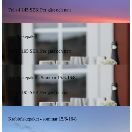
Från
4 145
SEK
Per gäst och natt
Kräftfiskepaket
Från
3 195
SEK
Per gäst och natt
Kräftfiskepaket - Sommar 15/6-16/8
Från
3 195
SEK
Per gäst och natt
Krabbfiskepaket - sommar 15/6-16/8