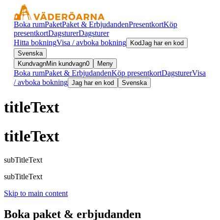
Boka rum
Paket
Paket & Erbjudanden
Presentkort
Köp
presentkort
Dagsturer
Dagsturer
Hitta bokning
Visa / avboka bokning
Kod
Jag har en kod
Svenska
Kundvagn
Min kundvagn
0
Meny
Boka rum
Paket & Erbjudanden
Köp presentkort
Dagsturer
Visa
/ avboka bokning
Jag har en kod
Svenska
titleText
titleText
subTitleText
subTitleText
Skip to main content
Boka paket & erbjudanden