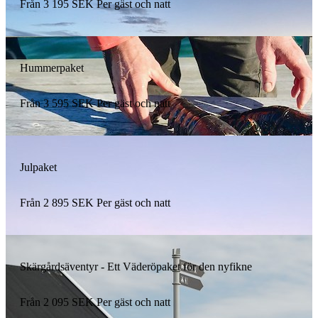
Från
3 195
SEK
Per gäst och natt
Hummerpaket
Från
3 595
SEK
Per gäst och natt
Julpaket
Från
2 895
SEK
Per gäst och natt
Skärgårdsäventyr - Ett Väderöpaket för den nyfikne
Från
2 095
SEK
Per gäst och natt