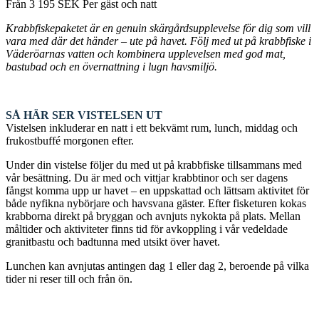
Från
3 195
SEK
Per gäst och natt
Krabbfiskepaketet är en genuin skärgårdsupplevelse för dig som vill
vara med där det händer – ute på havet. Följ med ut på krabbfiske i
Väderöarnas vatten och kombinera upplevelsen med god mat,
bastubad och en övernattning i lugn havsmiljö.
SÅ HÄR SER VISTELSEN UT
Vistelsen inkluderar en natt i ett bekvämt rum, lunch, middag och
frukostbuffé morgonen efter.
Under din vistelse följer du med ut på krabbfiske tillsammans med
vår besättning. Du är med och vittjar krabbtinor och ser dagens
fångst komma upp ur havet – en uppskattad och lättsam aktivitet för
både nyfikna nybörjare och havsvana gäster. Efter fisketuren kokas
krabborna direkt på bryggan och avnjuts nykokta på plats. Mellan
måltider och aktiviteter finns tid för avkoppling i vår vedeldade
granitbastu och badtunna med utsikt över havet.
Lunchen kan avnjutas antingen dag 1 eller dag 2, beroende på vilka
tider ni reser till och från ön.