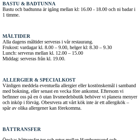
BASTU & BADTUNNA
Bastu och badtunna är igång mellan kl: 16.00 - 18.00 och ni badar i
1 timme.
MÅLTIDER
Alla dagens måltider serveras i vår restaurang.
Frukost: vardagar kl. 8.00 – 9.00, helger kl: 8.30 – 9.30
Lunch: serveras mellan kl. 12.00 – 15.00
Middag: serveras från kl. 19.00.
ALLERGIER & SPECIALKOST
Vänligen meddela eventuella allergier eller kostönskemål i samband
med bokning, eller senast en vecka före ankomst. Eftersom vi
befinner oss på en ö utan livsmedelsbutik behöver vi planera menyer
och inköp i förväg. Obesrvera att vårt kök inte är ett allergikök –
spår av olika allergener kan förekomma.
BÅTTRANSFER
Önskas båttransfer tur och retur mellan Hamburgsund och