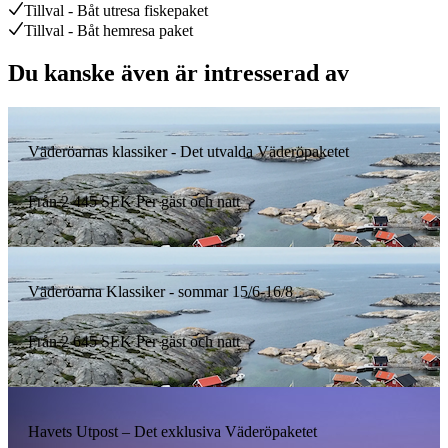
Tillval - Båt utresa fiskepaket
Tillval - Båt hemresa paket
Du kanske även är intresserad av
Väderöarnas klassiker - Det utvalda Väderöpaketet
Från
2 445
SEK
Per gäst och natt
Väderöarna Klassiker - sommar 15/6-16/8
Från
2 645
SEK
Per gäst och natt
Havets Utpost – Det exklusiva Väderöpaketet