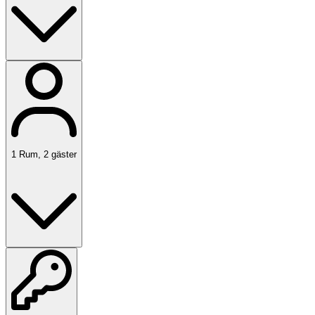
1
Rum
,
2
gäster