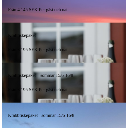
Från
4 145
SEK
Per gäst och natt
Kräftfiskepaket
Från
3 195
SEK
Per gäst och natt
Kräftfiskepaket - Sommar 15/6-16/8
Från
3 195
SEK
Per gäst och natt
Krabbfiskepaket - sommar 15/6-16/8